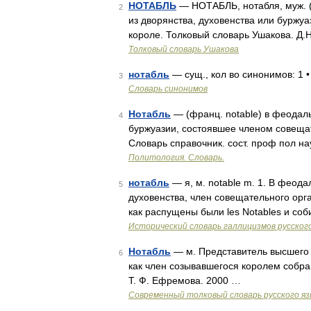
НОТАБЛЬ
— НОТАБЛЬ, нотабля, муж. (
2
из дворянства, духовенства или буржу
короле. Толковый словарь Ушакова. Д.
Толковый словарь Ушакова
нотабль
— сущ., кол во синонимов: 1 
3
Словарь синонимов
Нотабль
— (франц. notable) в феодал
4
буржуазии, состоявшее членом совещат
Словарь справочник. сост. проф пол н
Политология. Словарь.
нотабль
— я, м. notable m. 1. В феод
5
духовенства, член совещательного орга
как распущены были les Notables и соб
Исторический словарь галлицизмов русског
Нотабль
— м. Представитель высшего 
6
как член созывавшегося королем собран
Т. Ф. Ефремова. 2000 …
Современный толковый словарь русского я