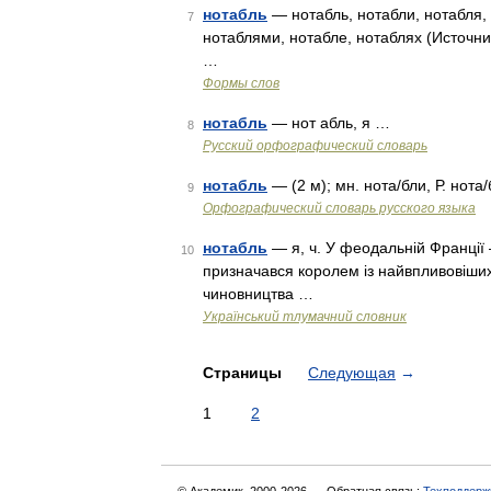
нотабль
— нотабль, нотабли, нотабля,
7
нотаблями, нотабле, нотаблях (Источни
…
Формы слов
нотабль
— нот абль, я …
8
Русский орфографический словарь
нотабль
— (2 м); мн. нота/бли, Р. нота
9
Орфографический словарь русского языка
нотабль
— я, ч. У феодальній Франції
10
призначався королем із найвпливовіших
чиновництва …
Український тлумачний словник
Страницы
Следующая
→
1
2