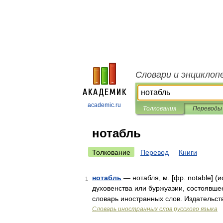
Словари и энциклоп
academic.ru
Толкования
Переводы
нотабль
Толкование
Перевод
Книги
нотабль
— нотабля, м. [фр. notable] (
1
духовенства или буржуазии, состоявш
словарь иностранных слов. Издательст
Словарь иностранных слов русского языка