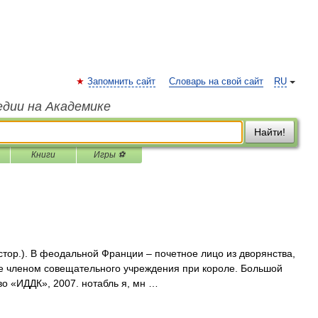
Запомнить сайт
Словарь на свой сайт
RU
едии на Академике
Найти!
Книги
Игры ⚽
истор.). В феодальной Франции – почетное лицо из дворянства,
ее членом совещательного учреждения при короле. Большой
во «ИДДК», 2007. нотабль я, мн …