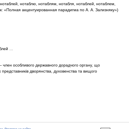
 нотаблей, нотаблю, нотаблям, нотабля, нотаблей, нотаблем,
к: «Полная акцентуированная парадигма по А. А. Зализняку»)
/блей …
 – член особливого державного дорадчого органу, що
 представників дворянства, духовенства та вищого