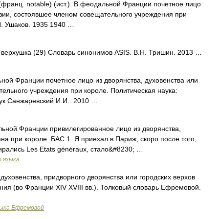
франц. notable) (ист.). В феодальной Франции почетное лицо
азии, состоявшее членом совещательного учреждения при
Н. Ушаков. 1935 1940 …
• верхушка (29) Словарь синонимов ASIS. В.Н. Тришин. 2013 …
ьной Франции почетное лицо из дворянства, духовенства или
ельного учреждения при короле. Политическая наука:
аук Санжаревский И.И.. 2010 …
альной Франции привилегированное лицо из дворянства,
на при короле. БАС 1. Я приехал в Париж, скоро после того,
ирались Les Etats généraux, стало&#8230; …
о языка
духовенства, придворного дворянства или городских верхов
ия (во Франции XIV XVIII вв.). Толковый словарь Ефремовой.
зыка Ефремовой